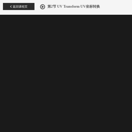
返回课程页
第2节 UV Transform UV坐标转换