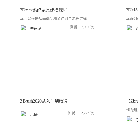
3Dmax系统家具建模课程
本套课程是从基础到精通详细全流程讲解...
本系列
浏览：7,907 次
曹德龙
ZBrush2020从入门到精通
作为知
浏览：12,275 次
吕琦