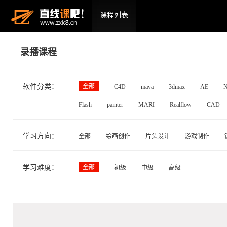
课程列表
录播课程
软件分类：
全部
C4D
maya
3dmax
AE
N
Flash
painter
MARI
Realflow
CAD
学习方向：
全部
绘画创作
片头设计
游戏制作
学习难度：
全部
初级
中级
高级