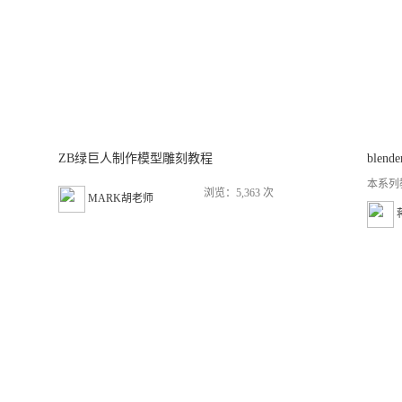
ZB绿巨人制作模型雕刻教程
本系列
浏览：5,363 次
MARK胡老师