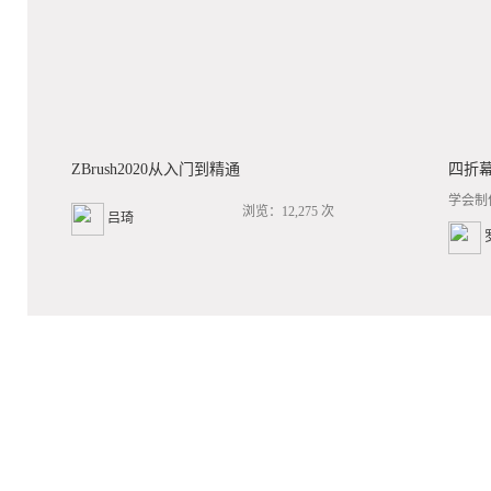
ZBrush2020从入门到精通
四折
学会制
浏览：12,275 次
吕琦