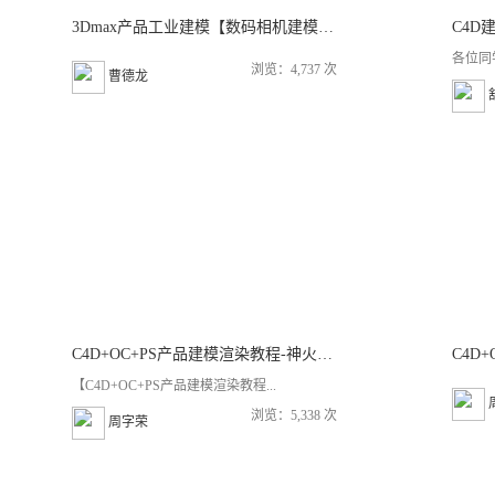
3Dmax产品工业建模【数码相机建模渲染】
C4D
各位同
浏览：4,737 次
曹德龙
C4D+OC+PS产品建模渲染教程-神火手电筒建模渲染
【C4D+OC+PS产品建模渲染教程...
浏览：5,338 次
周字荣