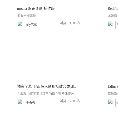
mocha 跟踪变形 插件版
Real
须有合成基础！
本教程
浏览：3,083 次
ccly老师
独家字幕《AE惊人影视特效合成训练视频教程》
Ediu
在教程中将学习从项目的建立到整体特效...
基础教
浏览：5,508 次
于勇强