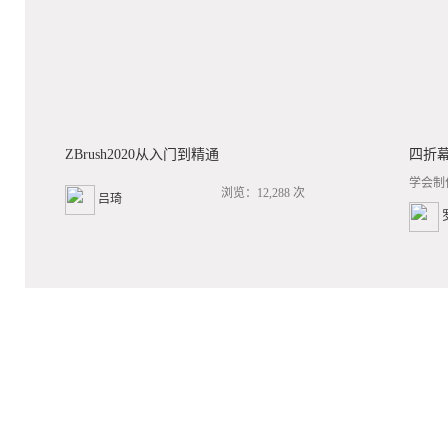
ZBrush2020从入门到精通
四折
学会制
浏览：12,288 次
吕琦