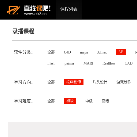
课程列表
录播课程
软件分类：
AE
全部
C4D
maya
3dmax
N
Flash
painter
MARI
Realflow
CAD
学习方向：
绘画创作
全部
片头设计
游戏制作
学习难度：
初级
全部
中级
高级