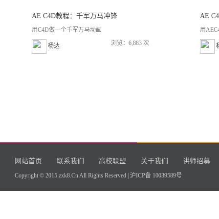
AE C4D教程：千军万马冲锋
AE 
用C4D做一个千军万马动画
用AE
浏览：6,883 次
杨达
网站首页
联系我们
高校联盟
关于我们
讲师招募
Copyright © 2015 zxk8.Cn All Rights Reserved |
沪ICP备 10039589号