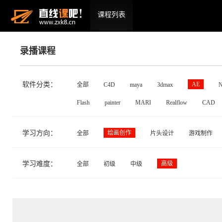
课程列表
录播课程
软件分类：
AE
全部
C4D
maya
3dmax
N
Flash
painter
MARI
Realflow
CAD
学习方向：
绘画创作
全部
片头设计
游戏制作
学习难度：
高级
全部
初级
中级