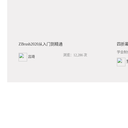
ZBrush2020从入门到精通
四折
学会制
浏览：12,286 次
吕琦