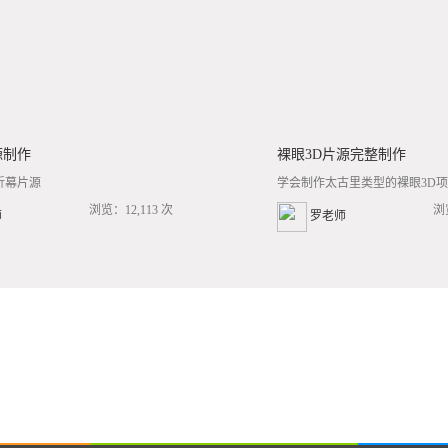
源制作
裸眼3D片源完整制作
折幕片源
学会制作太古里类型的裸眼3D项目
浏览：12,113 次
浏
师
罗老师