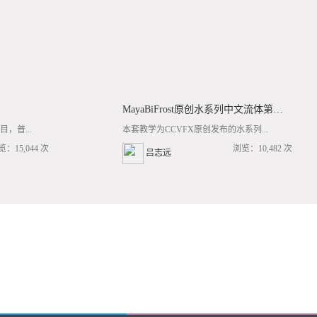
MayaBiFrost原创水系列中文流体第三套BF基础/高阶案例全流程教学
，普...
本套教学为CCVFX原创发布的水系列...
览：15,044 次
浏览：10,482 次
吕志远