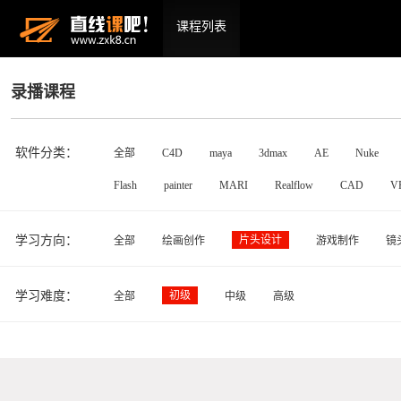
课程列表
录播课程
软件分类：
全部
C4D
maya
3dmax
AE
Nuke
Flash
painter
MARI
Realflow
CAD
V
学习方向：
片头设计
全部
绘画创作
游戏制作
镜
学习难度：
初级
全部
中级
高级