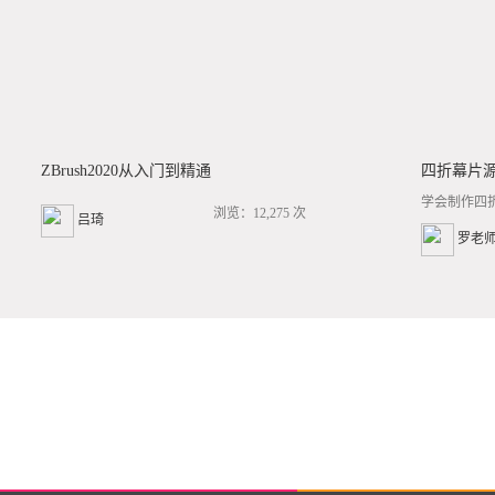
ZBrush2020从入门到精通
四折幕片
学会制作四
浏览：12,275 次
吕琦
罗老