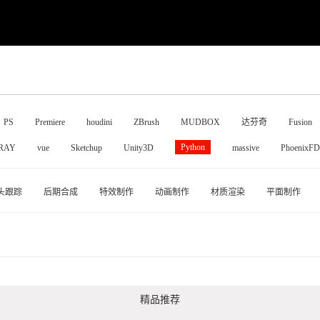
PS
Premiere
houdini
ZBrush
MUDBOX
达芬奇
Fusion
Python
RAY
vue
Sketchup
Unity3D
massive
PhoenixFD
头跟踪
后期合成
特效制作
动画制作
材质渲染
平面制作
精品推荐