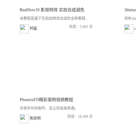
Realflow10 影视特效 实拍合成调色
3ds
本教程是基于实拍加特效合成的全新教程...
须有3d
浏览：5,665 次
阿猛
PhoenixFD精彩案例视频教程
手把手叫你制作，且让你逐类旁通。
浏览：18,309 次
陈恕明