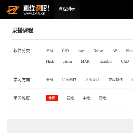
课程列表
录播课程
软件分类：
全部
C4D
maya
3dmax
AE
Nuk
Flash
painter
MARI
Realflow
CAD
学习方向：
全部
绘画创作
片头设计
游戏制作
学习难度：
全部
初级
中级
高级