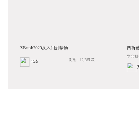
ZBrush2020从入门到精通
四折
学会制
浏览：12,285 次
吕琦