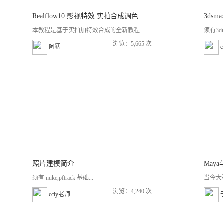
Realflow10 影视特效 实拍合成调色
3ds
本教程是基于实拍加特效合成的全新教程...
须有3d
浏览：5,665 次
阿猛
照片建模简介
须有 nuke,pftrack 基础...
当今大
浏览：4,240 次
ccly老师