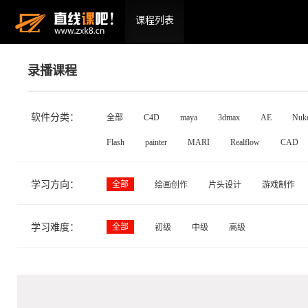
课程列表
录播课程
软件分类：
全部
C4D
maya
3dmax
AE
Nuk
Flash
painter
MARI
Realflow
CAD
学习方向：
全部
绘画创作
片头设计
游戏制作
学习难度：
全部
初级
中级
高级