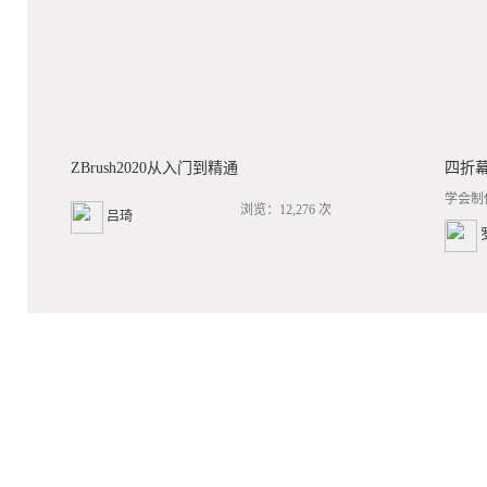
ZBrush2020从入门到精通
四折
学会制
浏览：12,276 次
吕琦