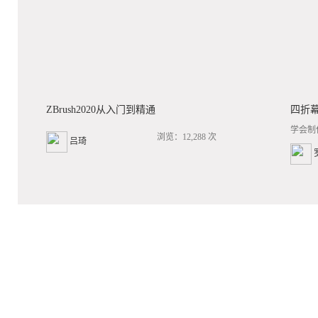
ZBrush2020从入门到精通
四折
学会制
浏览：12,288 次
吕琦