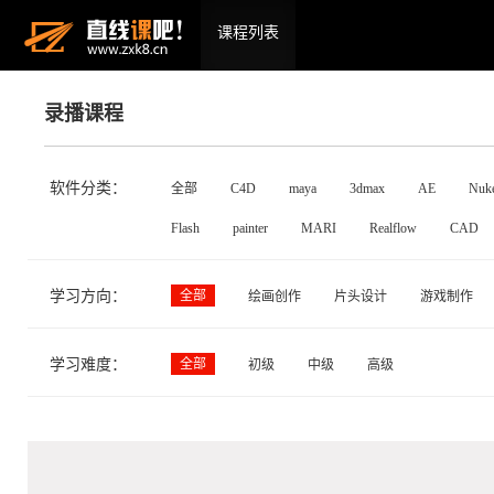
课程列表
录播课程
软件分类：
全部
C4D
maya
3dmax
AE
Nuk
Flash
painter
MARI
Realflow
CAD
学习方向：
全部
绘画创作
片头设计
游戏制作
学习难度：
全部
初级
中级
高级