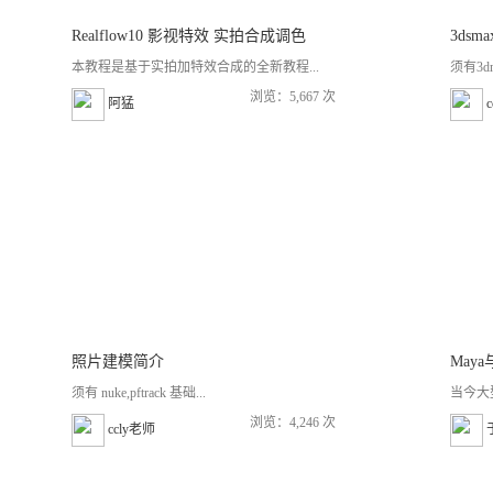
Realflow10 影视特效 实拍合成调色
3ds
本教程是基于实拍加特效合成的全新教程...
须有3d
浏览：5,667 次
阿猛
照片建模简介
须有 nuke,pftrack 基础...
当今大
浏览：4,246 次
ccly老师