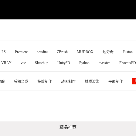
PS
Premiere
houdini
ZBrush
MUDBOX
达芬奇
Fusion
VRAY
vue
Sketchup
Unity3D
Python
massive
PhoenixFD
跟踪
后期合成
特效制作
动画制作
材质渲染
平面制作
精品推荐