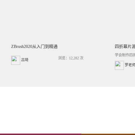
ZBrush2020从入门到精通
四折幕片
学会制作四
浏览：12,282 次
吕琦
罗老