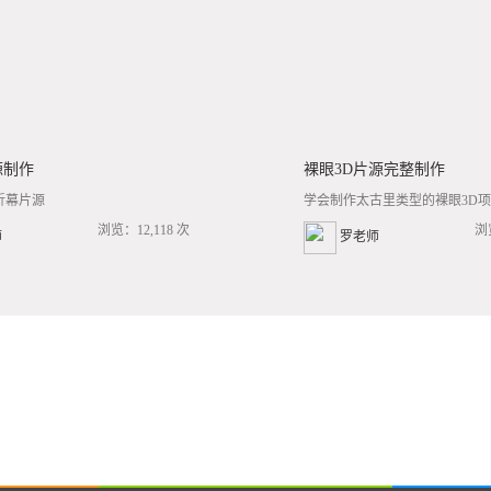
源制作
裸眼3D片源完整制作
折幕片源
学会制作太古里类型的裸眼3D项目
浏览：12,118 次
浏
师
罗老师