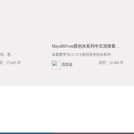
MayaBiFrost原创水系列中文流体第三套BF基础/高阶案例全流程教学
，普...
本套教学为CCVFX原创发布的水系列...
览：15,045 次
浏览：10,486 次
吕志远