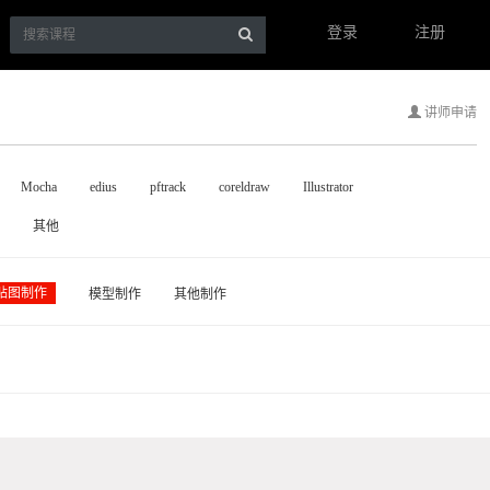
登录
注册
讲师申请
Mocha
edius
pftrack
coreldraw
Illustrator
其他
贴图制作
模型制作
其他制作