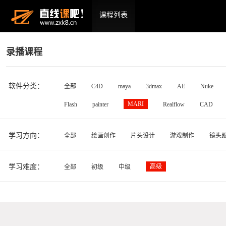
课程列表
录播课程
软件分类：
全部
C4D
maya
3dmax
AE
Nuke
MARI
Flash
painter
Realflow
CAD
学习方向：
全部
绘画创作
片头设计
游戏制作
镜头
学习难度：
高级
全部
初级
中级