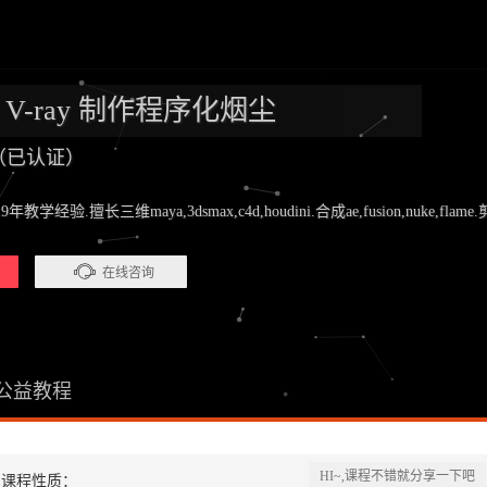
FD V-ray 制作程序化烟尘
师（已认证）
.擅长三维maya,3dsmax,c4d,houdini.合成ae,fusion,nuke,flame.剪辑pr
在线咨询
公益教程
HI~,课程不错就分享一下吧
课程性质：