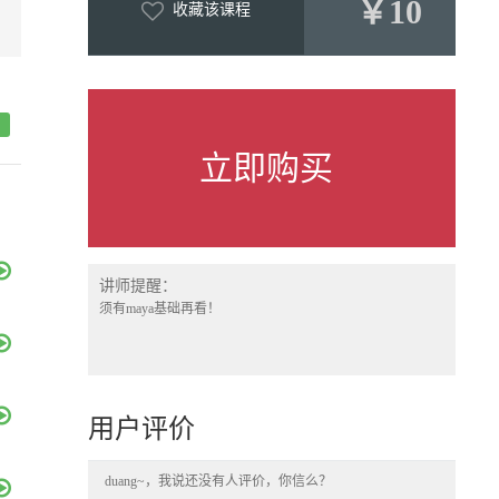
￥10
收藏该课程
立即购买
讲师提醒：
须有maya基础再看！
用户评价
duang~，我说还没有人评价，你信么？