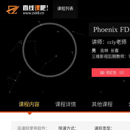
课程列表
Phoenix 
讲师：ccly老
男
吉林 长春
三维影视后期教师：19年教学经验
领红包 （0）
课程内容
课程详情
其他课程
该课程使用软件：
授课方式：
课程类型：