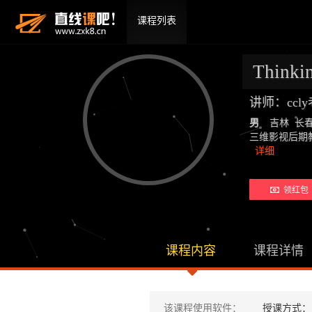
课程列表
Thinki
讲师：ccl
男
吉林 长
三维影视后期教师：19
详细
领红包 
课程内容
课程详情
该课程使用软件：
授课方式：