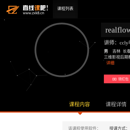
课程列表
realfl
讲师：ccl
男
吉林 长
三维影视后期教师：19
详细
领红包 
课程内容
课程详情
该课程使用软件：
授课方式：