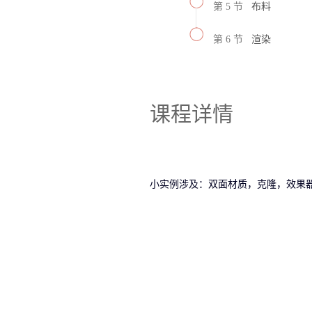
第 5 节
布料
第 6 节
渲染
课程详情
小实例涉及：双面材质，克隆，效果