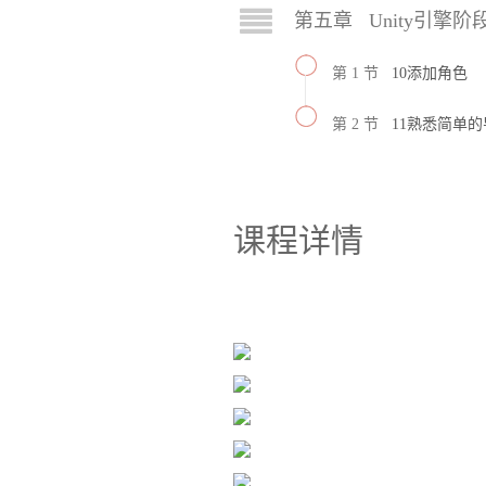
第五章 Unity引擎阶
第 1 节
10添加角色
第 2 节
11熟悉简单
课程详情