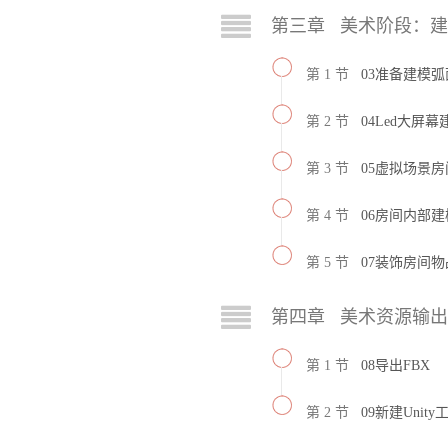
第三章 美术阶段：
第 1 节
03准备建模
第 2 节
04Led大屏幕
第 3 节
05虚拟场景房
第 4 节
06房间内部
第 5 节
07装饰房间物
第四章 美术资源输出至
第 1 节
08导出FBX
第 2 节
09新建Unity