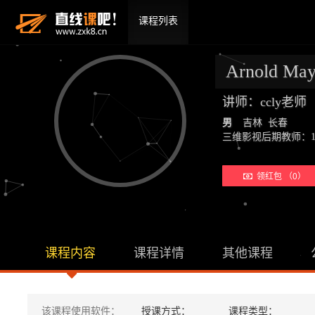
课程列表
Arnold 
讲师：ccly老
男
吉林 长春
三维影视后期教师：19年教学经验
领红包 （0）
课程内容
课程详情
其他课程
该课程使用软件：
授课方式：
课程类型：