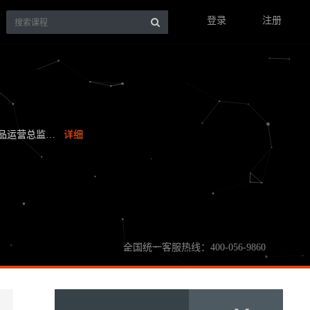
登录
注册
、产品运营总监…
详细
全国统一客服热线：400-056-9860