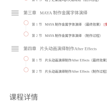
第三章 MAYA 制作金属字体演绎
第 1 节
MAYA 制作金属字体演绎 （最终效果）
[
第 2 节
MAYA 制作金属字体演绎 （制作过程）
第四章 片头动画演绎制作After Effects
第 1 节
片头动画演绎制作After Effects（最终效
第 2 节
片头动画演绎制作After Effects（制作过程
课程详情