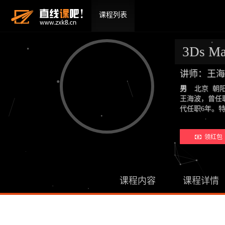
课程列表
3Ds
讲师：王海
男
北京 朝
王海波，曾任
代任职6年。
领红包 
课程内容
课程详情