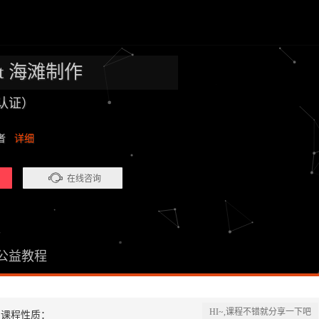
rost 海滩制作
认证）
业者
详细
在线咨询
公益教程
HI~,课程不错就分享一下吧
课程性质：