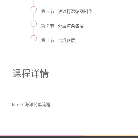
第 6 节
沙滩打湿贴图制作
第 7 节
分层渲染各层
第 8 节
合成各层
课程详情
bifrost 海滩简单流程