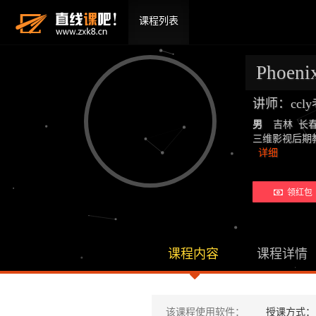
课程列表
Phoeni
讲师：ccl
男
吉林 长
三维影视后期教师：19
详细
领红包 
课程内容
课程详情
该课程使用软件：
授课方式：