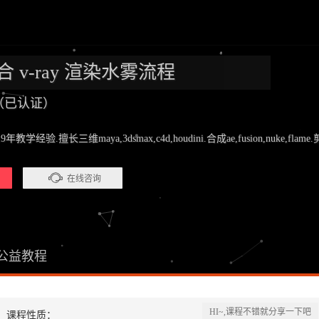
 结合 v-ray 渲染水雾流程
师（已认证）
.擅长三维maya,3dsmax,c4d,houdini.合成ae,fusion,nuke,flame.剪辑pr
在线咨询
公益教程
HI~,课程不错就分享一下吧
课程性质：