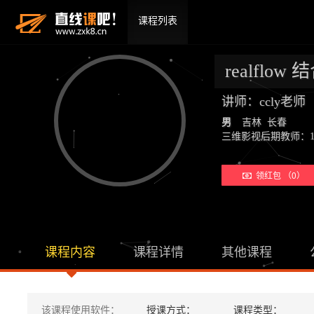
课程列表
realflow
讲师：ccly老
男
吉林 长春
三维影视后期教师：19年教学经验
领红包 （0）
课程内容
课程详情
其他课程
该课程使用软件：
授课方式：
课程类型：