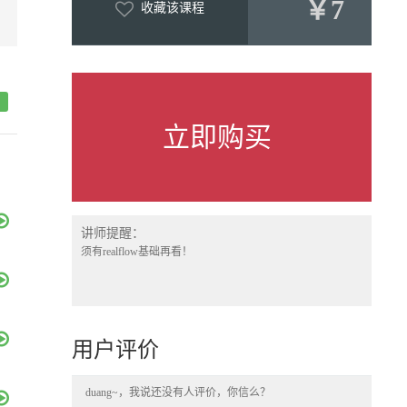
￥7
收藏该课程
立即购买
讲师提醒：
须有realflow基础再看！
用户评价
duang~，我说还没有人评价，你信么？