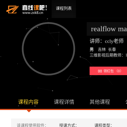
课程列表
realflow
讲师：ccly老
男
吉林 长春
三维影视后期教师：19年教学经验
领红包 （0）
课程内容
课程详情
其他课程
该课程使用软件：
授课方式：
课程类型：