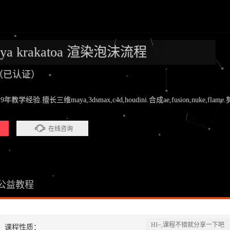
 maya krakatoa 渲染泡沫流程
师（已认证）
.擅长三维maya,3dsmax,c4d,houdini.合成ae,fusion,nuke,flame.剪辑pr
在线咨询
公益教程
HI~,课程不错就分享一下吧
课程性质：