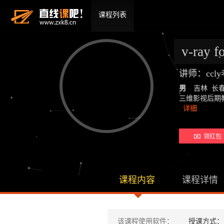
课程列表
v-ray
讲师：ccl
男
吉林 长
三维影视后期教师：19
详细
领红包 
课程内容
课程详情
该课程使用软件：
授课方式：