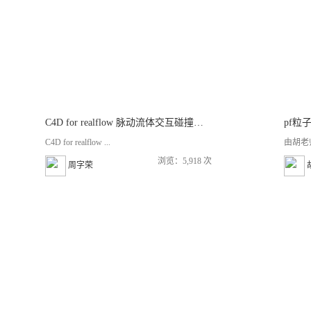
C4D for realflow 脉动流体交互碰撞教程
pf粒
C4D for realflow ...
由胡老
浏览：5,918 次
周字荣