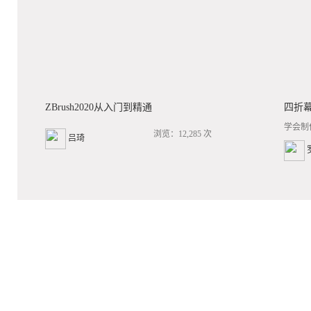
ZBrush2020从入门到精通
四折
学会制
浏览：12,285 次
吕琦