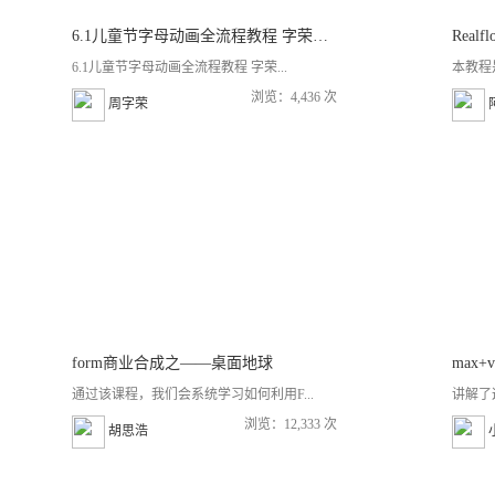
6.1儿童节字母动画全流程教程 字荣讲C4D+AE+PR建模渲染后期
Real
6.1儿童节字母动画全流程教程 字荣...
本教程
浏览：4,436 次
周字荣
form商业合成之——桌面地球
max
通过该课程，我们会系统学习如何利用F...
讲解了
浏览：12,333 次
胡思浩