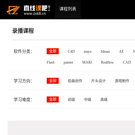
课程列表
录播课程
软件分类：
全部
C4D
maya
3dmax
AE
N
Flash
painter
MARI
Realflow
CAD
学习方向：
全部
绘画创作
片头设计
游戏制作
学习难度：
全部
初级
中级
高级