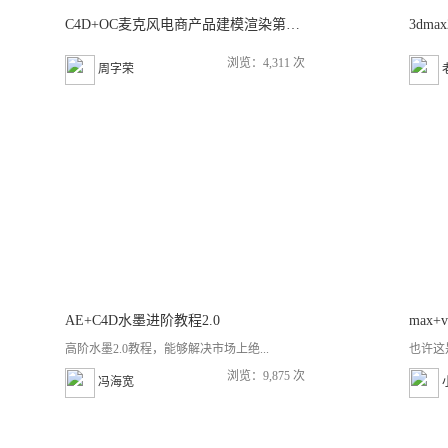
C4D+OC麦克风电商产品建模渲染第二季
浏览：4,311 次
周字荣
AE+C4D水墨进阶教程2.0
max
高阶水墨2.0教程，能够解决市场上绝...
也许这
浏览：9,875 次
冯海宽