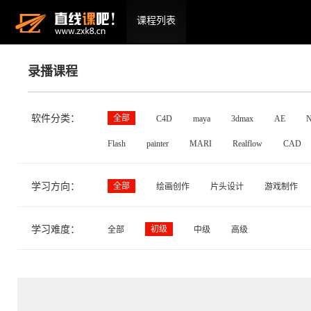
课程列表
录播课程
软件分类：
全部
C4D
maya
3dmax
AE
N
Flash
painter
MARI
Realflow
CAD
学习方向：
全部
绘画创作
片头设计
游戏制作
学习难度：
初级
全部
中级
高级