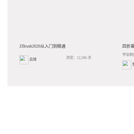
ZBrush2020从入门到精通
四折
学会制
浏览：12,286 次
吕琦