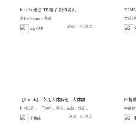
fumefx 结合 TP 粒子 制作篝火
须有c4d fumefx 基础
本系列
浏览：10,658 次
ccly老师
【Zbrush】- 艺用人体解剖 - 人体雕刻速成指南
四折
作为知识，一门学科，务必、应该，保证...
学会制
浏览：6,669 次
于金成