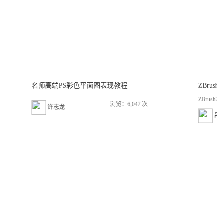
名师高端PS彩色平面图表现教程
ZBr
ZBru
浏览：6,047 次
许志龙