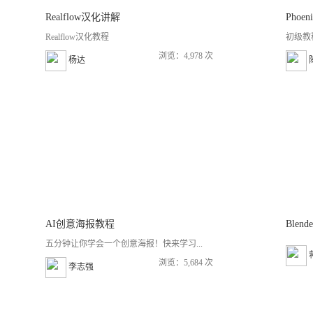
Realflow汉化讲解
Phoe
Realflow汉化教程
初级教程
浏览：4,978 次
杨达
AI创意海报教程
Ble
五分钟让你学会一个创意海报！快来学习...
浏览：5,684 次
李志强