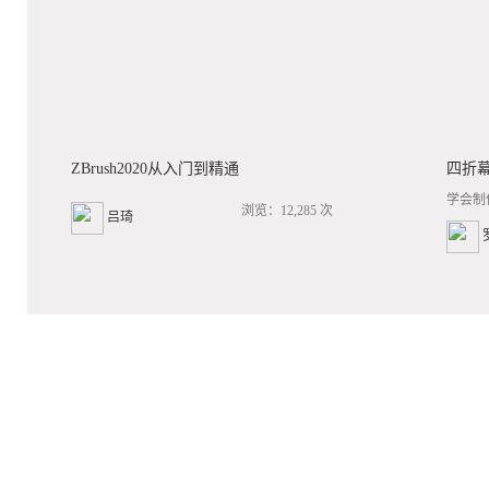
ZBrush2020从入门到精通
四折
学会制
浏览：12,285 次
吕琦