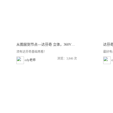
从图层到节点---达芬奇 立体，360VR流程
达芬奇
须有达芬奇基础再看！
最好有
浏览：3,846 次
ccly老师