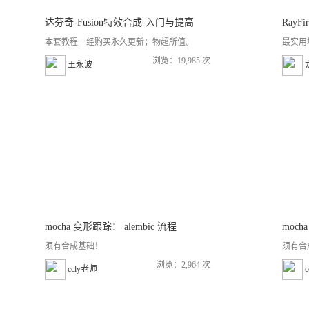
达芬奇-Fusion特效合成-入门与提高
Ray
本套教程一经购买永久更新；物超所值。
最实用
浏览：19,985 次
王永波
mocha 变形跟踪： alembic 流程
moc
须有合成基础！
须有合
浏览：2,964 次
ccly老师