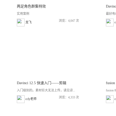
两足角色群集特效
Davi
实用案例
最好有f
浏览：4,047 次
龙飞
Davinci 12.5 快速入门------剪辑
fusio
入门级别的。素材巨大无法上传，请见谅...
fusion
浏览：4,333 次
ccly老师