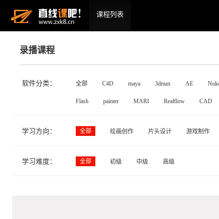
课程列表
录播课程
软件分类：
全部
C4D
maya
3dmax
AE
Nuk
Flash
painter
MARI
Realflow
CAD
学习方向：
全部
绘画创作
片头设计
游戏制作
学习难度：
全部
初级
中级
高级