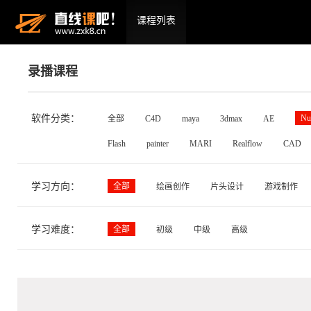
课程列表
录播课程
软件分类：
Nu
全部
C4D
maya
3dmax
AE
Flash
painter
MARI
Realflow
CAD
学习方向：
全部
绘画创作
片头设计
游戏制作
学习难度：
全部
初级
中级
高级