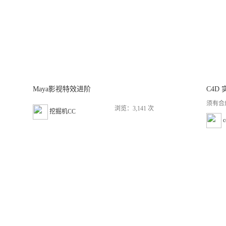
Maya影视特效进阶
C4D 
须有合
浏览：3,141 次
挖掘机CC