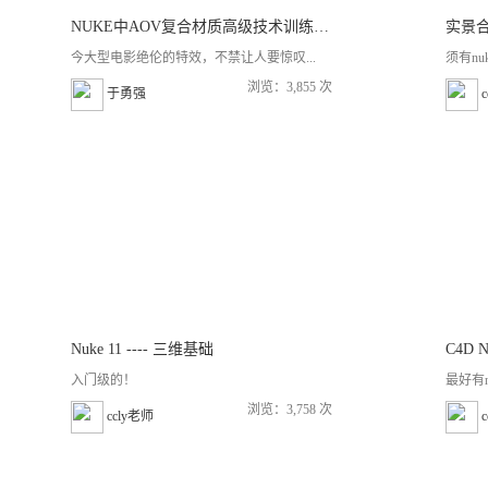
NUKE中AOV复合材质高级技术训练视频教程中文字幕
实景合成
今大型电影绝伦的特效，不禁让人要惊叹...
须有nu
浏览：3,855 次
于勇强
Nuke 11 ---- 三维基础
C4D 
入门级的！
最好有
浏览：3,758 次
ccly老师