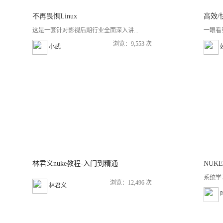
不再畏惧Linux
这是一套针对影视后期行业全面深入讲...
一眼看
浏览：9,553 次
小武
林君义nuke教程-入门到精通
NUK
系统学
浏览：12,496 次
林君义