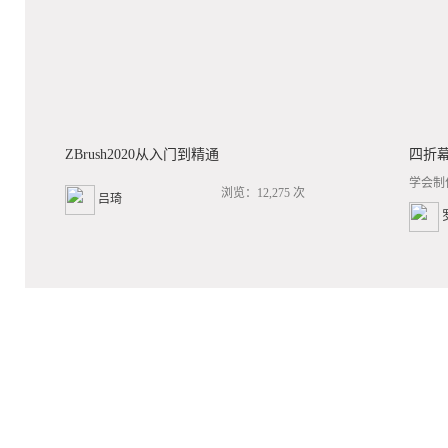
ZBrush2020从入门到精通
四折
学会制
浏览：12,275 次
吕琦