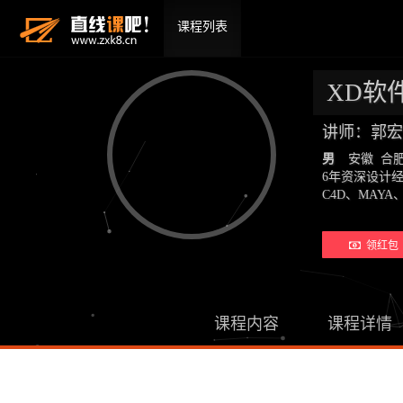
课程列表
XD软
讲师：郭宏
男
安徽 合
6年资深设计
C4D、MAYA、
领红包 
课程内容
课程详情