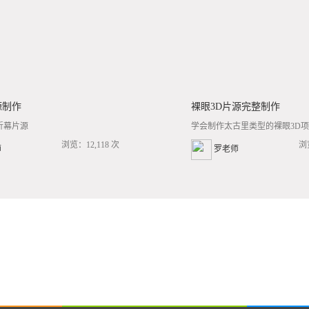
源制作
裸眼3D片源完整制作
折幕片源
学会制作太古里类型的裸眼3D项目
浏览：12,118 次
浏
师
罗老师