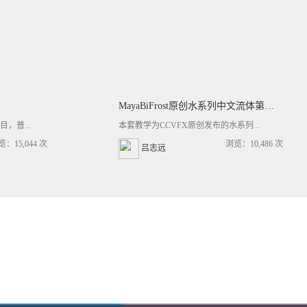
MayaBiFrost原创水系列中文流体第三套BF基础/高阶案例全流程教学
，普...
本套教学为CCVFX原创发布的水系列...
览：15,044 次
浏览：10,486 次
吕志远