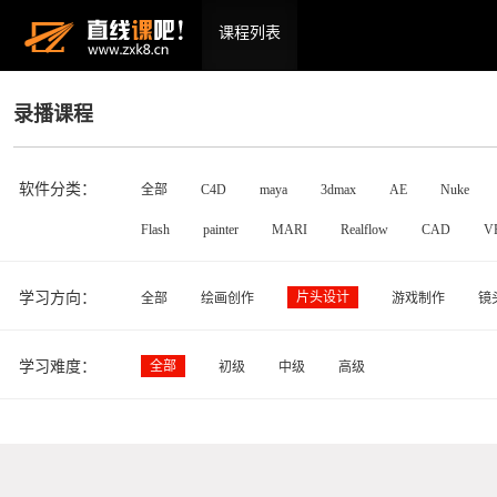
课程列表
录播课程
软件分类：
全部
C4D
maya
3dmax
AE
Nuke
Flash
painter
MARI
Realflow
CAD
V
学习方向：
片头设计
全部
绘画创作
游戏制作
镜
学习难度：
全部
初级
中级
高级