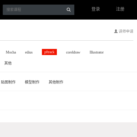
登录
注册
讲师申请
pftrack
Mocha
edius
coreldraw
Illustrator
其他
贴图制作
模型制作
其他制作