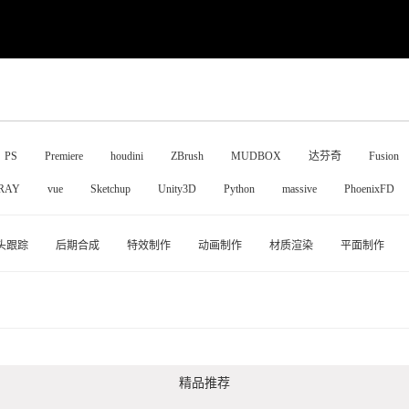
PS
Premiere
houdini
ZBrush
MUDBOX
达芬奇
Fusion
RAY
vue
Sketchup
Unity3D
Python
massive
PhoenixFD
头跟踪
后期合成
特效制作
动画制作
材质渲染
平面制作
精品推荐