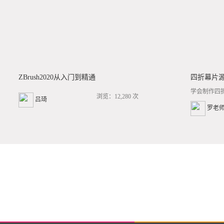
ZBrush2020从入门到精通
四折幕片
学会制作四
浏览：12,280 次
吕琦
罗老