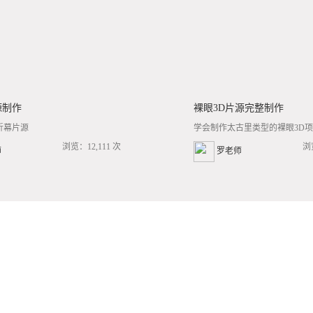
源制作
裸眼3D片源完整制作
折幕片源
学会制作太古里类型的裸眼3D项目
浏览：12,111 次
浏
师
罗老师