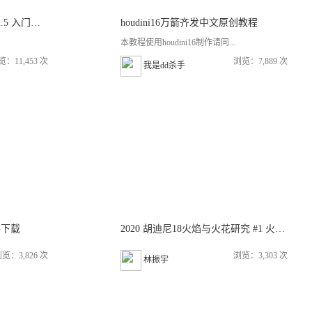
houdini16.5.405 for Redshift2.5 入门教程秘籍
houdini16万箭齐发中文原创教程
本教程使用houdini16制作请同...
览：11,453 次
浏览：7,889 次
我是dd杀手
件下载
2020 胡迪尼18火焰与火花研究 #1 火炬 [hip下载]
览：3,826 次
浏览：3,303 次
林振宇