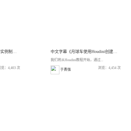
中文字幕《Houdini树木植物实例制作视频教程》
中文字幕《月球车使用Houdini创建一个程序地形》
我们将从Houdini教程开始，通过...
览：4,403 次
浏览：4,454 次
于勇强