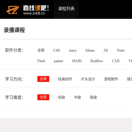
课程列表
录播课程
软件分类：
全部
C4D
maya
3dmax
AE
Nuke
Flash
painter
MARI
Realflow
CAD
V
学习方向：
全部
绘画创作
片头设计
游戏制作
镜
学习难度：
全部
初级
中级
高级