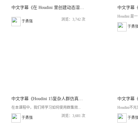
中文字幕《在 Houdini 里创建动态湿迹贴图材质》
Houdini 
浏览：3,742 次
于勇强
于勇
中文字幕《Houdini 15复杂人群仿真特效技术训练视频教程》
在本课程中，我们将学习如何使用群集效...
Houdini
浏览：3,681 次
于勇强
于勇