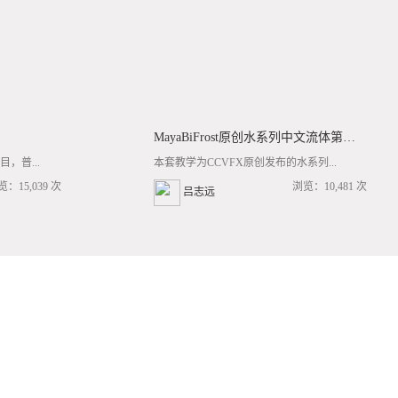
MayaBiFrost原创水系列中文流体第三套BF基础/高阶案例全流程教学
，普...
本套教学为CCVFX原创发布的水系列...
览：15,039 次
浏览：10,481 次
吕志远