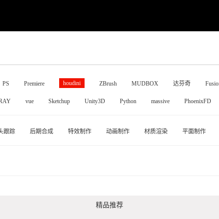
houdini
PS
Premiere
ZBrush
MUDBOX
达芬奇
Fusio
RAY
vue
Sketchup
Unity3D
Python
massive
PhoenixFD
头跟踪
后期合成
特效制作
动画制作
材质渲染
平面制作
精品推荐