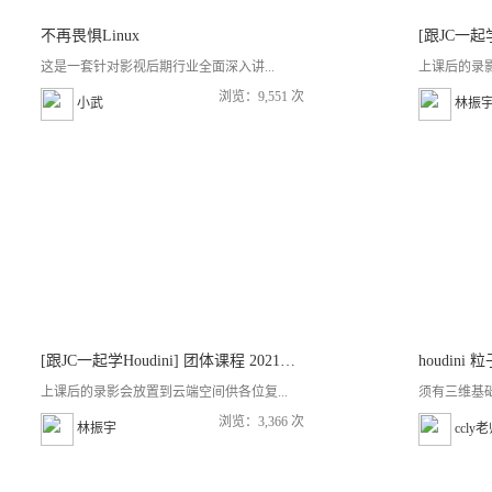
不再畏惧Linux
这是一套针对影视后期行业全面深入讲...
上课后的录影
浏览：9,551 次
小武
林振
[跟JC一起学Houdini] 团体课程 2021年冬季班
houdini 
上课后的录影会放置到云端空间供各位复...
须有三维基
浏览：3,366 次
林振宇
ccly