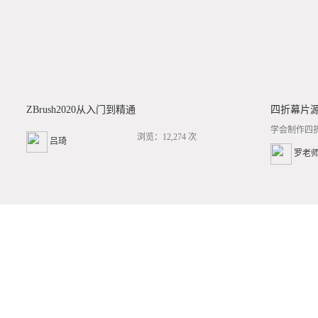
ZBrush2020从入门到精通
四折幕片
学会制作四
浏览：12,274 次
吕琦
罗老