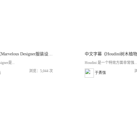
中文字幕《Marvelous Designer服装设计基础入门训练视频教程》
igner是...
Houdini 是一个特效方面非常强...
浏览：5,044 次
浏
强
于勇强