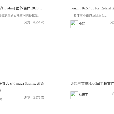
[跟JC一起学Houdini] 团体课程 2020年夏季班
会放置到云端空间供各位复...
一套非常不错的redshift fo...
浏览：6,954 次
浏
宇
小武
粒子导入 c4d maya 3dsmax 渲染
火烧五重塔Houdini工程文
础
浏
林振宇
浏览：3,272 次
老师