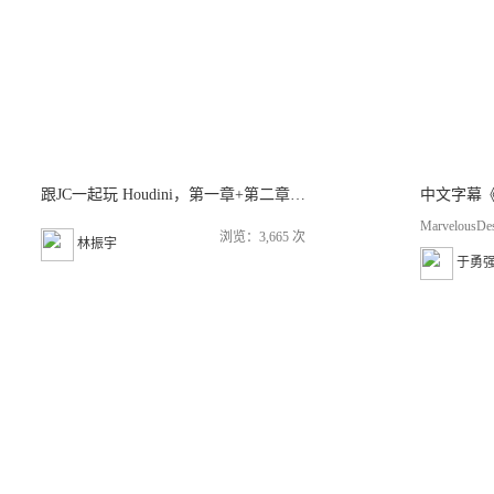
跟JC一起玩 Houdini，第一章+第二章+第三章。
MarvelousDes
浏览：3,665 次
林振宇
于勇