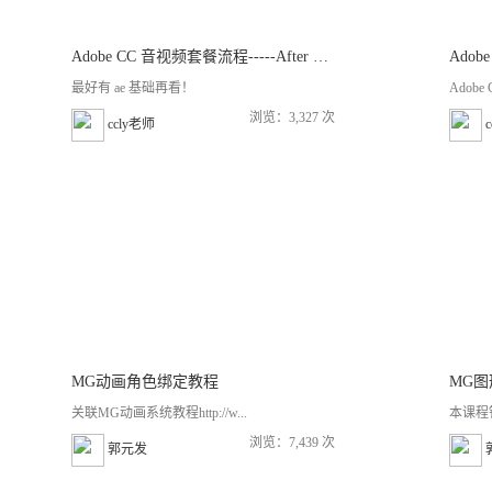
Adobe CC 音视频套餐流程-----After Effects
最好有 ae 基础再看！
Adob
浏览：3,327 次
ccly老师
MG动画角色绑定教程
MG
关联MG动画系统教程http://w...
本课程
浏览：7,439 次
郭元发