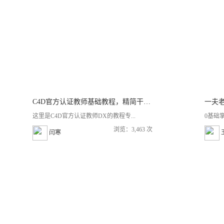
C4D官方认证教师基础教程，精简干练易学会。《连载中》
这里是C4D官方认证教师DX的教程专...
0基础掌握
浏览：3,463 次
闫寒