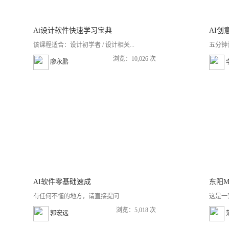
Ai设计软件快速学习宝典
AI创
该课程适合：设计初学者 / 设计相关...
五分钟
浏览：10,026 次
廖永鹏
AI软件零基础速成
东阳
有任何不懂的地方，请直接提问
这是一
浏览：5,018 次
郭宏远