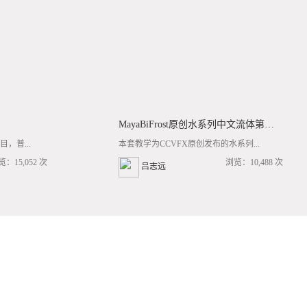
MayaBiFrost原创水系列中文流体第三套BF基础/高阶案例全流程教学
，普...
本套教学为CCVFX原创发布的水系列...
览：15,052 次
浏览：10,488 次
吕志远