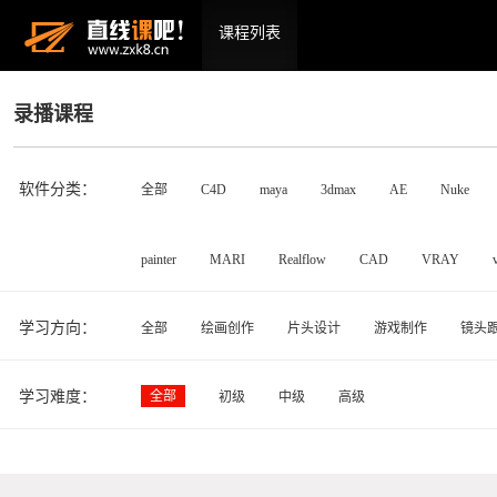
课程列表
录播课程
软件分类：
全部
C4D
maya
3dmax
AE
Nuke
painter
MARI
Realflow
CAD
VRAY
学习方向：
全部
绘画创作
片头设计
游戏制作
镜头
学习难度：
全部
初级
中级
高级