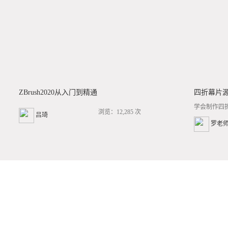
ZBrush2020从入门到精通
四折幕片
学会制作四
浏览：12,285 次
吕琦
罗老