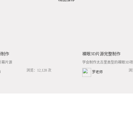
源制作
裸眼3D片源完整制作
折幕片源
学会制作太古里类型的裸眼3D项目
浏览：12,128 次
浏
师
罗老师