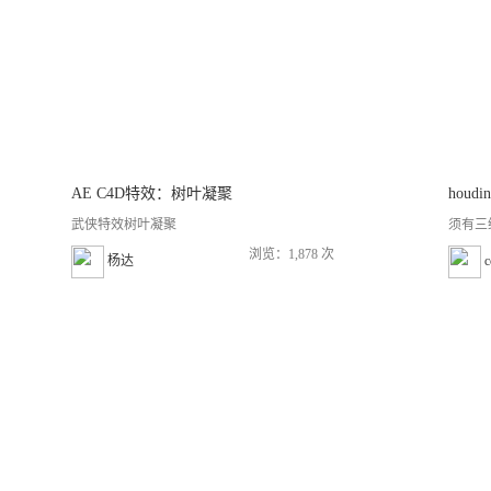
AE C4D特效：树叶凝聚
houdi
武侠特效树叶凝聚
须有三
浏览：1,878 次
杨达