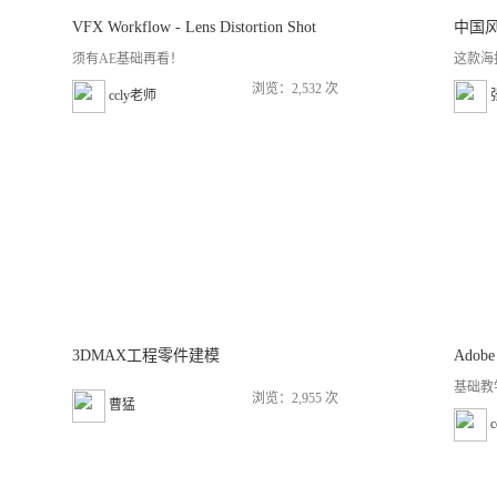
VFX Workflow - Lens Distortion Shot
中国
须有AE基础再看！
这款海
浏览：2,532 次
ccly老师
3DMAX工程零件建模
Adob
基础教
浏览：2,955 次
曹猛