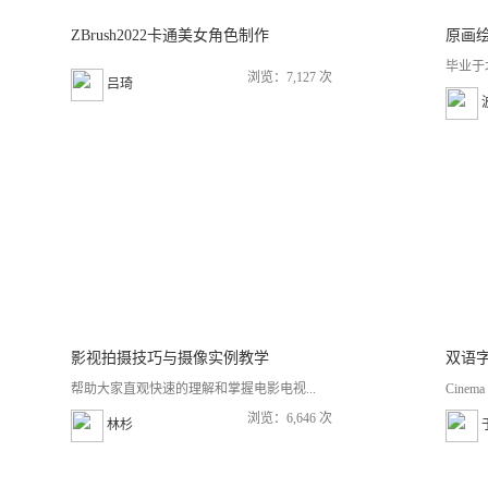
ZBrush2022卡通美女角色制作
原画绘
毕业于
浏览：7,127 次
吕琦
影视拍摄技巧与摄像实例教学
帮助大家直观快速的理解和掌握电影电视...
Cine
浏览：6,646 次
林杉