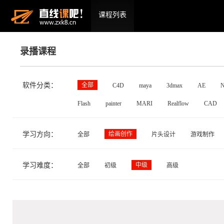
课程列表
录播课程
软件分类：
全部
C4D
maya
3dmax
AE
N
Flash
painter
MARI
Realflow
CAD
学习方向：
绘画创作
全部
片头设计
游戏制作
学习难度：
中级
全部
初级
高级