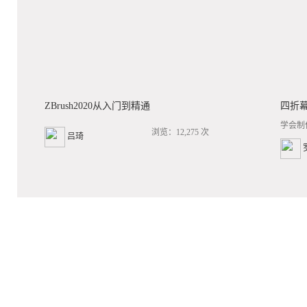
ZBrush2020从入门到精通
四折
学会制
浏览：12,275 次
吕琦