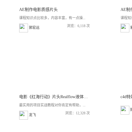
AE制作电影质感片头
AE
课程知识点比较多，内容丰富，有一点操...
课程知
浏览：6,118 次
郭宏远
电影《红海行动》片头Realflow液体特效制作
c4d
最实用的项目实战教程对你肯定有帮助，...
浏览：12,328 次
龙飞