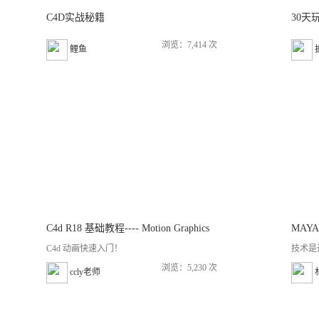
C4D实战秘籍
30天
浏览：7,414 次
鲤鱼
C4d R18 基础教程---- Motion Graphics
MAY
C4d 动画快速入门！
技术是
浏览：5,230 次
ccly老师