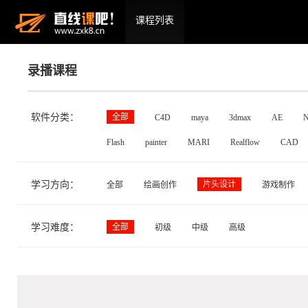
课程列表
录播课程
软件分类：
全部
C4D
maya
3dmax
AE
N
Flash
painter
MARI
Realflow
CAD
学习方向：
片头设计
全部
绘画创作
游戏制作
学习难度：
全部
初级
中级
高级