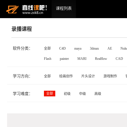
课程列表
录播课程
软件分类：
全部
C4D
maya
3dmax
AE
Nuk
Flash
painter
MARI
Realflow
CAD
学习方向：
全部
绘画创作
片头设计
游戏制作
学习难度：
全部
初级
中级
高级