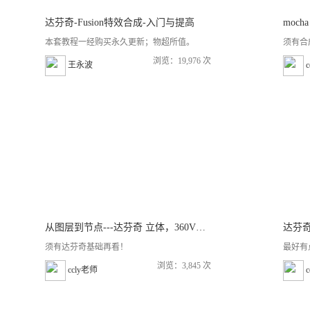
达芬奇-Fusion特效合成-入门与提高
moch
本套教程一经购买永久更新；物超所值。
须有合
浏览：19,976 次
王永波
从图层到节点---达芬奇 立体，360VR流程
达芬奇
须有达芬奇基础再看！
最好有
浏览：3,845 次
ccly老师