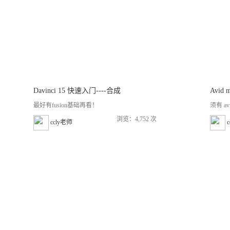
Davinci 15 快速入门----合成
Avid 
最好有fusion基础再看！
须有 a
浏览：4,752 次
ccly老师