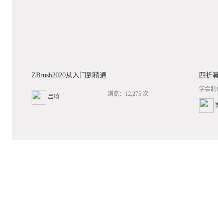
ZBrush2020从入门到精通
四折
学会制
浏览：12,275 次
吕琦