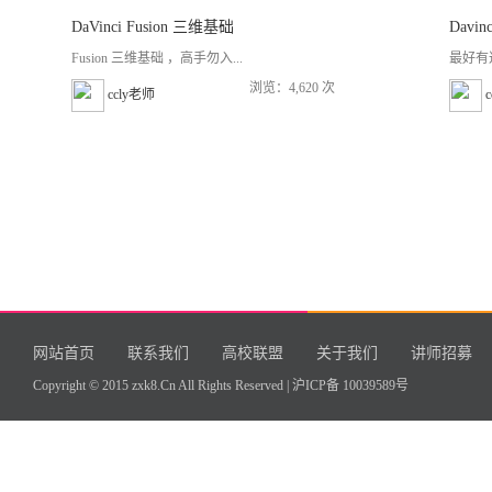
DaVinci Fusion 三维基础
Davi
Fusion 三维基础 ，高手勿入...
最好有达
浏览：4,620 次
ccly老师
网站首页
联系我们
高校联盟
关于我们
讲师招募
Copyright © 2015 zxk8.Cn All Rights Reserved |
沪ICP备 10039589号