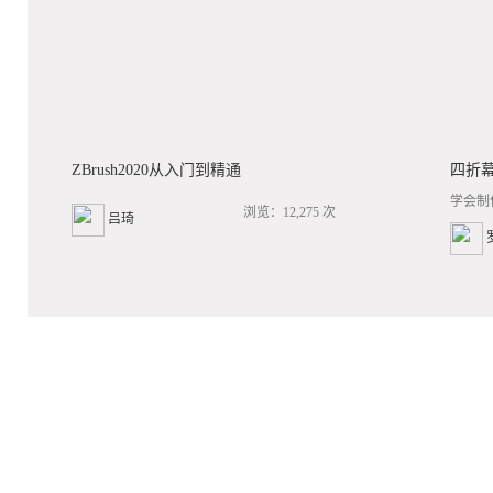
ZBrush2020从入门到精通
四折
学会制
浏览：12,275 次
吕琦