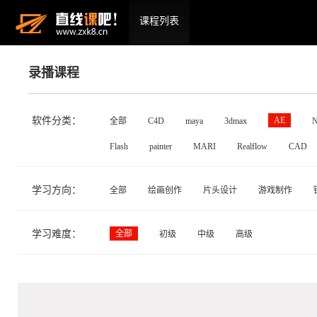
课程列表
录播课程
软件分类：
AE
全部
C4D
maya
3dmax
N
Flash
painter
MARI
Realflow
CAD
学习方向：
全部
绘画创作
片头设计
游戏制作
学习难度：
全部
初级
中级
高级