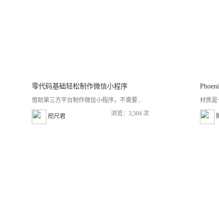
零代码基础轻松制作微信小程序
借助第三方平台制作微信小程序，不需要...
材质是
浏览：3,504 次
咫尺君