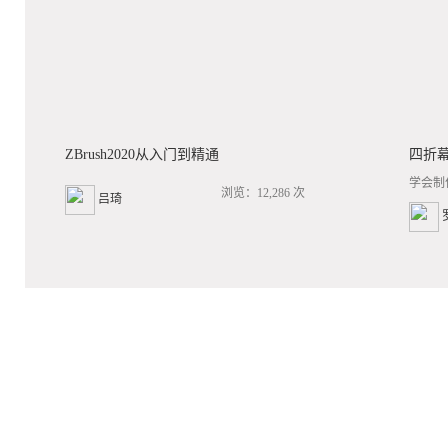
ZBrush2020从入门到精通
四折
学会制
浏览：12,286 次
吕琦