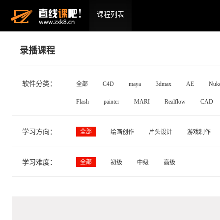
课程列表
录播课程
软件分类：
全部
C4D
maya
3dmax
AE
Nuk
Flash
painter
MARI
Realflow
CAD
学习方向：
全部
绘画创作
片头设计
游戏制作
学习难度：
全部
初级
中级
高级