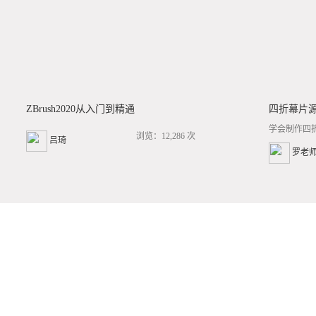
ZBrush2020从入门到精通
四折幕片
学会制作四
浏览：12,286 次
吕琦
罗老