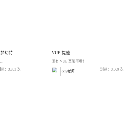
中文字幕《Houdini精灵飞舞梦幻特效实例制作视频教程》
VUE 提速
..
须有 VUE 基础再看！
览：3,853 次
浏览：3,509 次
ccly老师