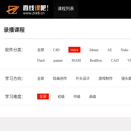
课程列表
录播课程
软件分类：
maya
全部
C4D
3dmax
AE
Nuke
Flash
painter
MARI
Realflow
CAD
V
学习方向：
全部
绘画创作
片头设计
游戏制作
镜头
学习难度：
全部
初级
中级
高级