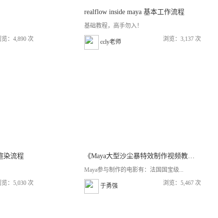
realflow inside maya 基本工作流程
基础教程，高手勿入！
览：4,890 次
浏览：3,137 次
ccly老师
DB 渲染流程
《Maya大型沙尘暴特效制作视频教程》
Maya参与制作的电影有：法国国宝级...
览：5,030 次
浏览：5,467 次
于勇强