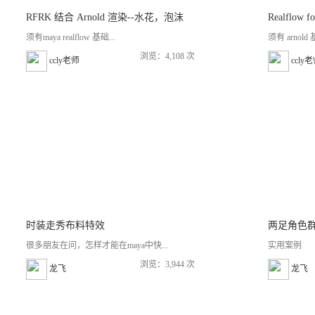
RFRK 结合 Arnold 渲染--水花，泡沫
须有maya realflow 基础...
须有 arnol
浏览：4,108 次
ccly老师
ccly
时装走秀布料特效
两足角色
很多朋友在问，怎样才能在maya中快...
实用案例
浏览：3,944 次
龙飞
龙飞