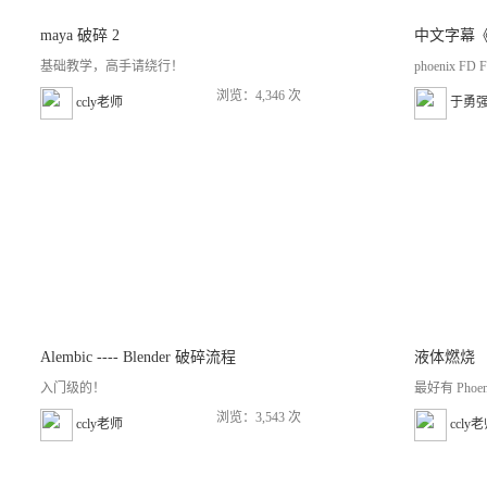
maya 破碎 2
基础教学，高手请绕行！
phoenix FD F
浏览：4,346 次
ccly老师
于勇
Alembic ---- Blender 破碎流程
液体燃烧
入门级的！
最好有 Phoen
浏览：3,543 次
ccly老师
ccly