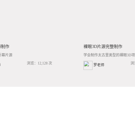
源制作
裸眼3D片源完整制作
折幕片源
学会制作太古里类型的裸眼3D项目
浏览：12,128 次
浏
师
罗老师