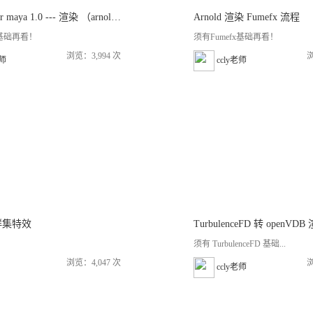
Realflow for maya 1.0 --- 渲染 （arnold）
Arnold 渲染 Fumefx 流程
d 基础再看！
须有Fumefx基础再看！
浏览：3,994 次
浏
老师
ccly老师
群集特效
TurbulenceFD 转 openV
须有 TurbulenceFD 基础...
浏览：4,047 次
浏
ccly老师