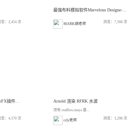
最强布料模拟软件Marvelous Designe-MD7基础讲解
览：2,454 次
浏览：7,568 次
MARK胡老师
独家字幕《Maya中利用FumeFX插件来模拟直升机被击落爆炸特效教程》
Arnold 渲染 RFRK 水波
须有 realflow,maya 基...
览：4,570 次
浏览：3,298 次
ccly老师