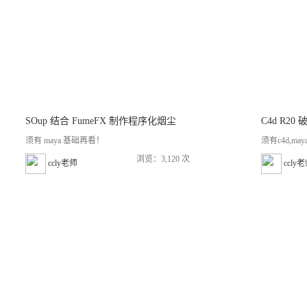
SOup 结合 FumeFX 制作程序化烟尘
C4d R20
须有 maya 基础再看！
须有c4d,m
浏览：3,120 次
ccly老师
ccly