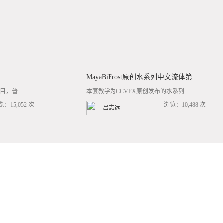
MayaBiFrost原创水系列中文流体第三套BF基础/高阶案例全流程教学
，普...
本套教学为CCVFX原创发布的水系列...
览：15,052 次
浏览：10,488 次
吕志远