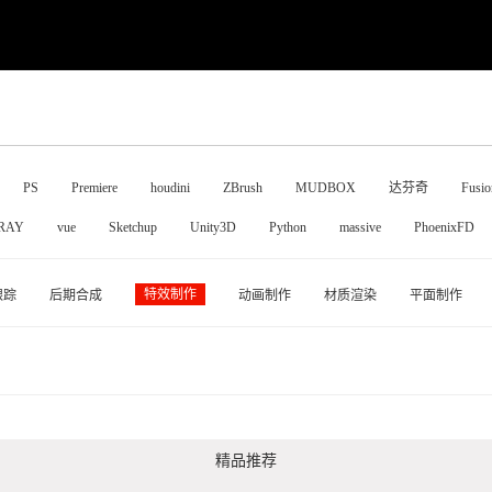
PS
Premiere
houdini
ZBrush
MUDBOX
达芬奇
Fusio
RAY
vue
Sketchup
Unity3D
Python
massive
PhoenixFD
特效制作
跟踪
后期合成
动画制作
材质渲染
平面制作
精品推荐