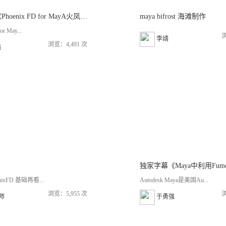
中文字幕《Phoenix FD for MayA火凤凰玛雅全面掌握教程》
maya bifrost 海滩制作
or May...
浏
李靖
浏览：4,491 次
强
ixFD 基础再看...
Autodesk Maya是美国Au...
浏览：5,955 次
浏
老师
于勇强