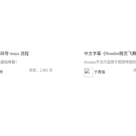
 破碎导 maya 流程
aya基础再看！
Houdini不光只适用于视觉特效的.
浏览：2,905 次
浏
老师
于勇强