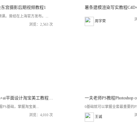
会东宫摄影后期视频教程1
薯条建模渲染写实教程C4D+
课。曾经在上海官方发布。...
浏
周字荣
浏览：2,563 次
一夫老师ps+ai平面设计淘宝美工教程零基础入门到实战全套自学CC视频课程
一夫老师PS教程Photoshop cc
握PS基础，掌握淘宝美...
0基础就可以掌握全套最重要的PS技
浏览：4,010 次
浏
王诚