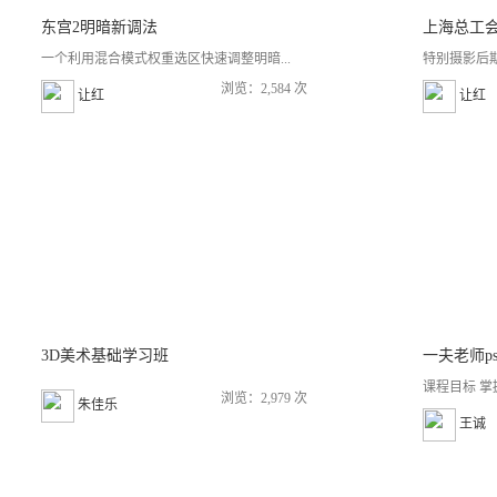
东宫2明暗新调法
上海总工
一个利用混合模式权重选区快速调整明暗...
特别摄影后期
浏览：2,584 次
让红
让红
3D美术基础学习班
课程目标 掌
浏览：2,979 次
朱佳乐
王诚