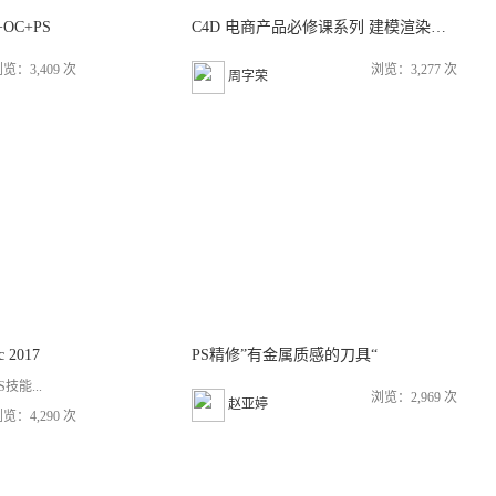
OC+PS
C4D 电商产品必修课系列 建模渲染后期全流程教学 17感课堂
览：3,409 次
浏览：3,277 次
周字荣
 2017
PS精修”有金属质感的刀具“
能...
浏览：2,969 次
赵亚婷
览：4,290 次