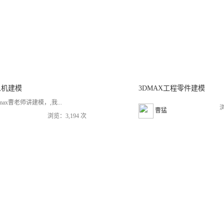
人机建模
3DMAX工程零件建模
ax曹老师讲建模，,我...
浏
曹猛
浏览：3,194 次