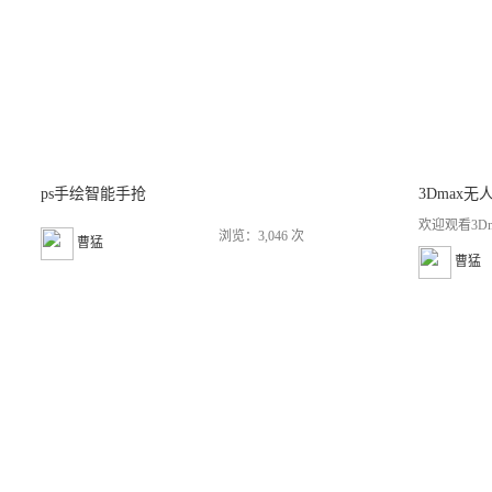
ps手绘智能手抢
3Dmax无
欢迎观看3Dm
浏览：3,046 次
曹猛
曹猛