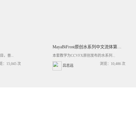
MayaBiFrost原创水系列中文流体第三套BF基础/高阶案例全流程教学
，普...
本套教学为CCVFX原创发布的水系列...
览：15,045 次
浏览：10,486 次
吕志远