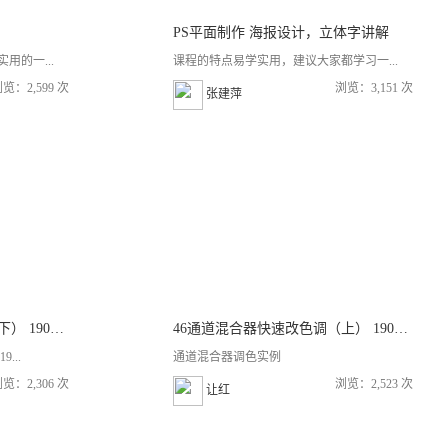
PS平面制作 海报设计，立体字讲解
用的一...
课程的特点易学实用，建议大家都学习一...
览：2,599 次
浏览：3,151 次
张建萍
47通道混合器快速改色调（下） 190723
46通道混合器快速改色调（上） 190723
...
通道混合器调色实例
览：2,306 次
浏览：2,523 次
让红