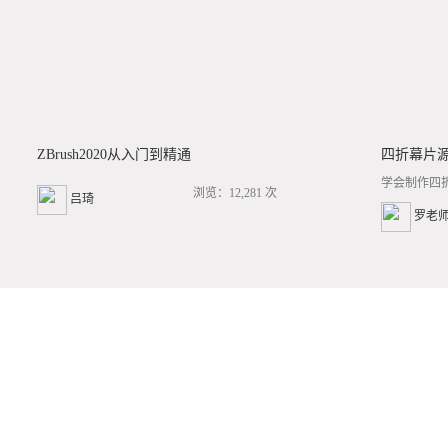
ZBrush2020从入门到精通
四折幕片
学会制作四
浏览：12,281 次
吕琦
罗老