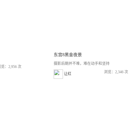
东宫8黑金夜景
摄影后期并不难，难在动手和坚持
览：2,956 次
浏览：2,346 次
让红