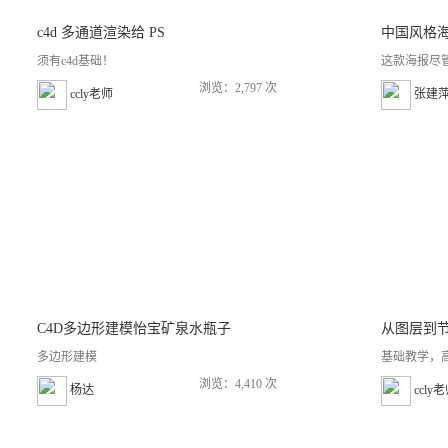
c4d 多通道渲染给 PS
中国风格
须有c4d基础！
这款海报尽管
浏览：2,797 次
ccly老师
张建
C4D多边形建模怡宝矿泉水瓶子
从图层到节
多边形建模
基础教学，
浏览：4,410 次
杨达
ccly