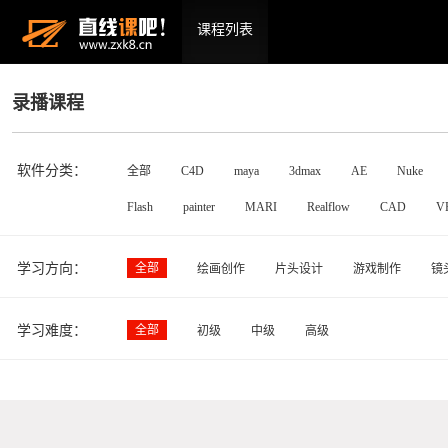
课程列表
录播课程
软件分类：
全部
C4D
maya
3dmax
AE
Nuke
Flash
painter
MARI
Realflow
CAD
V
学习方向：
全部
绘画创作
片头设计
游戏制作
镜
学习难度：
全部
初级
中级
高级