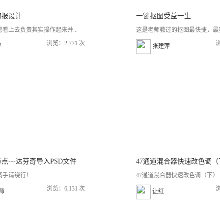
海报设计
一键抠图受益一生
看上去负责其实操作起来并...
这是老师教过的抠图最快捷，最实
浏览：2,771 次
浏
萍
张建萍
点---达芬奇导入PSD文件
高手请绕行！
47通道混合器快速改色调（下） 19
浏览：6,131 次
浏
老师
让红