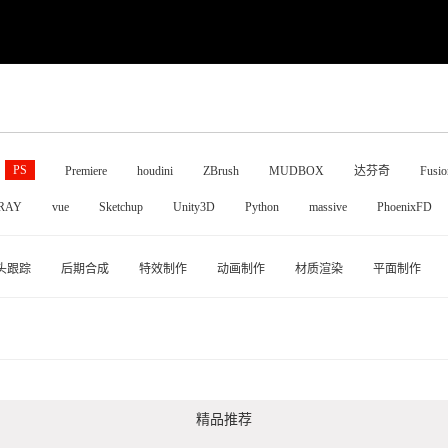
PS
Premiere
houdini
ZBrush
MUDBOX
达芬奇
Fusio
RAY
vue
Sketchup
Unity3D
Python
massive
PhoenixFD
头跟踪
后期合成
特效制作
动画制作
材质渲染
平面制作
精品推荐