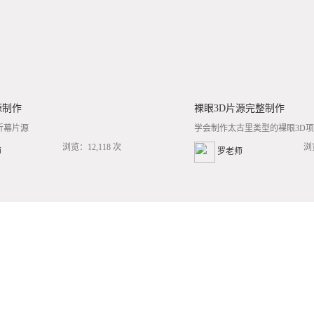
源制作
裸眼3D片源完整制作
折幕片源
学会制作太古里类型的裸眼3D项目
浏览：12,118 次
浏
师
罗老师