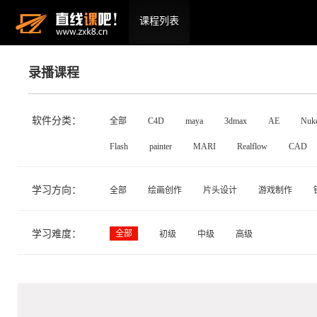
课程列表
录播课程
软件分类：
全部
C4D
maya
3dmax
AE
Nuk
Flash
painter
MARI
Realflow
CAD
学习方向：
全部
绘画创作
片头设计
游戏制作
学习难度：
全部
初级
中级
高级