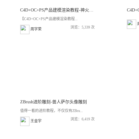
C4D+OC+PS产品建模渲染教程-神火手电筒建模渲染
【C4D+OC+PS产品建模渲染教程...
浏览：5,339 次
周字荣
ZBrush进阶雕刻-兽人萨尔头像雕刻
值得一看的进阶教程，不仅仅有ZBru...
浏览：6,419 次
王金宇