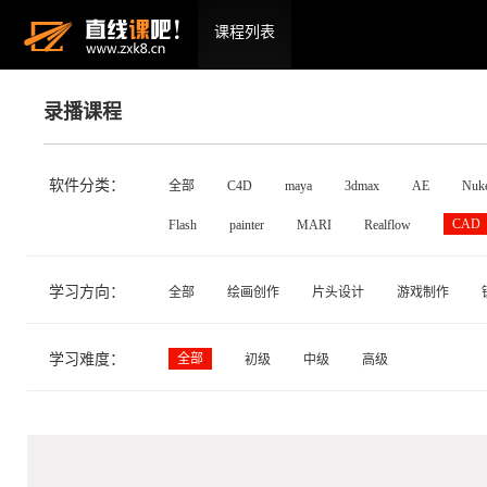
课程列表
录播课程
软件分类：
全部
C4D
maya
3dmax
AE
Nuk
CAD
Flash
painter
MARI
Realflow
学习方向：
全部
绘画创作
片头设计
游戏制作
学习难度：
全部
初级
中级
高级