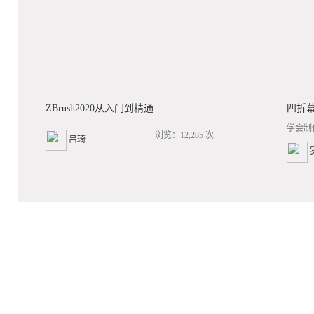
ZBrush2020从入门到精通
四折
学会制
浏览：12,285 次
吕琦