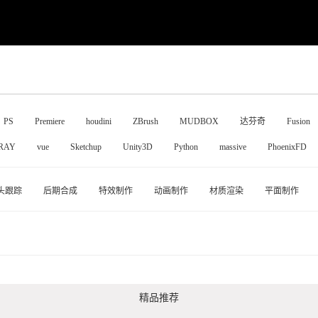
PS
Premiere
houdini
ZBrush
MUDBOX
达芬奇
Fusion
RAY
vue
Sketchup
Unity3D
Python
massive
PhoenixFD
头跟踪
后期合成
特效制作
动画制作
材质渲染
平面制作
精品推荐