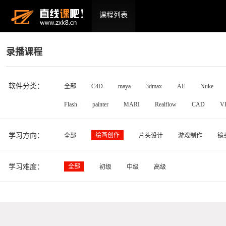
课程列表
录播课程
软件分类：
全部
C4D
maya
3dmax
AE
Nuke
Flash
painter
MARI
Realflow
CAD
V
学习方向：
绘画创作
全部
片头设计
游戏制作
镜
学习难度：
全部
初级
中级
高级