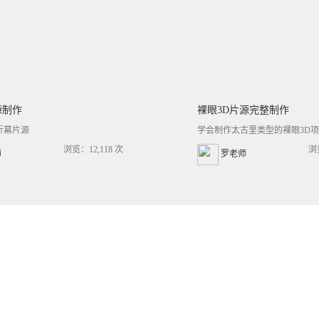
源制作
裸眼3D片源完整制作
折幕片源
学会制作太古里类型的裸眼3D项目
浏览：12,118 次
浏
师
罗老师