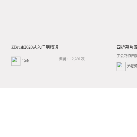
ZBrush2020从入门到精通
四折幕片
学会制作四
浏览：12,280 次
吕琦
罗老