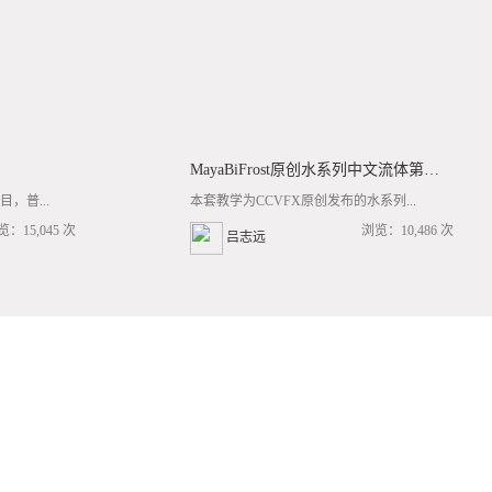
MayaBiFrost原创水系列中文流体第三套BF基础/高阶案例全流程教学
，普...
本套教学为CCVFX原创发布的水系列...
览：15,045 次
浏览：10,486 次
吕志远