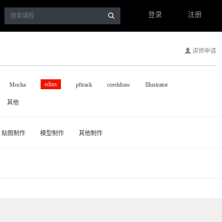
登录
注册
讲师申请
edius
Mocha
pftrack
coreldraw
Illustrator
其他
贴图制作
模型制作
其他制作