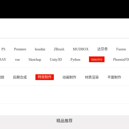
PS
Premiere
houdini
ZBrush
MUDBOX
达芬奇
Fusion
massive
RAY
vue
Sketchup
Unity3D
Python
PhoenixFD
特效制作
跟踪
后期合成
动画制作
材质渲染
平面制作
精品推荐