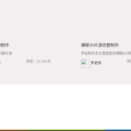
源制作
裸眼3D片源完整制作
折幕片源
学会制作太古里类型的裸眼3D项目
浏览：12,118 次
浏
师
罗老师