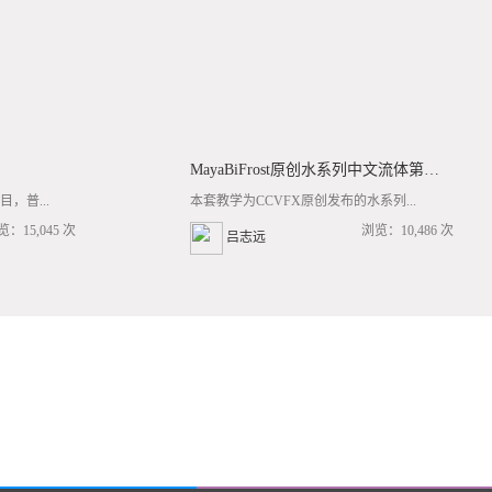
MayaBiFrost原创水系列中文流体第三套BF基础/高阶案例全流程教学
，普...
本套教学为CCVFX原创发布的水系列...
览：15,045 次
浏览：10,486 次
吕志远