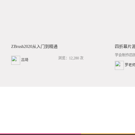
ZBrush2020从入门到精通
四折幕片
学会制作四
浏览：12,280 次
吕琦
罗老