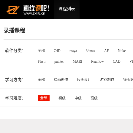
课程列表
录播课程
软件分类：
全部
C4D
maya
3dmax
AE
Nuke
Flash
painter
MARI
Realflow
CAD
V
学习方向：
全部
绘画创作
片头设计
游戏制作
镜头
学习难度：
全部
初级
中级
高级