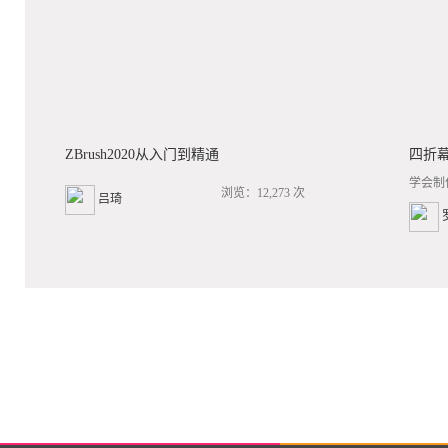
ZBrush2020从入门到精通
四折
学会制
浏览：12,273 次
吕琦