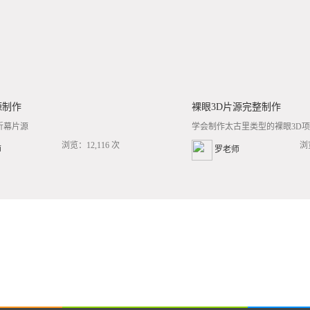
源制作
裸眼3D片源完整制作
折幕片源
学会制作太古里类型的裸眼3D项目
浏览：12,116 次
浏
师
罗老师