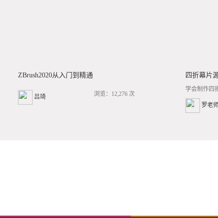
ZBrush2020从入门到精通
四折幕片
学会制作四
浏览：12,276 次
吕琦
罗老