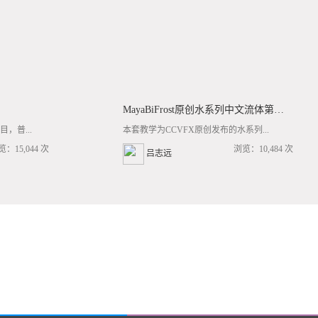
MayaBiFrost原创水系列中文流体第三套BF基础/高阶案例全流程教学
，普...
本套教学为CCVFX原创发布的水系列...
览：15,044 次
浏览：10,484 次
吕志远