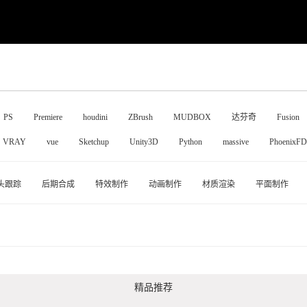
PS
Premiere
houdini
ZBrush
MUDBOX
达芬奇
Fusion
VRAY
vue
Sketchup
Unity3D
Python
massive
PhoenixFD
头跟踪
后期合成
特效制作
动画制作
材质渲染
平面制作
精品推荐