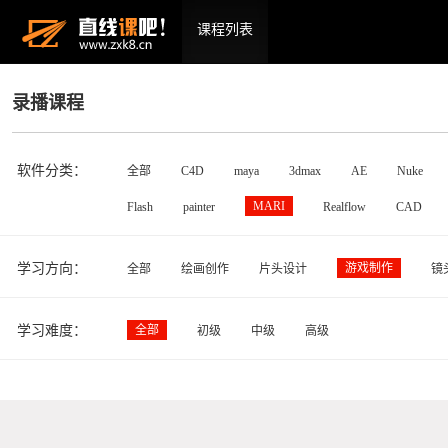
课程列表
录播课程
软件分类：
全部
C4D
maya
3dmax
AE
Nuke
MARI
Flash
painter
Realflow
CAD
学习方向：
游戏制作
全部
绘画创作
片头设计
镜
学习难度：
全部
初级
中级
高级