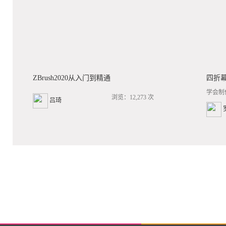
ZBrush2020从入门到精通
四折
学会制
浏览：12,273 次
吕琦