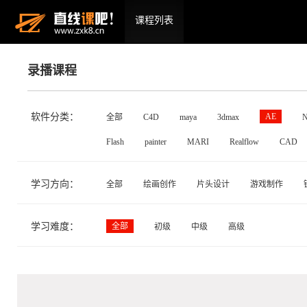
课程列表
录播课程
软件分类：
AE
全部
C4D
maya
3dmax
N
Flash
painter
MARI
Realflow
CAD
学习方向：
全部
绘画创作
片头设计
游戏制作
学习难度：
全部
初级
中级
高级