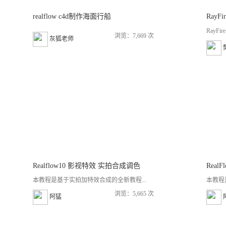
realflow c4d制作海面行船
RayF
RayF
浏览：7,669 次
灰狐老师
Realflow10 影视特效 实拍合成调色
Real
本教程是基于实拍加特效合成的全新教程...
本教程
浏览：5,665 次
阿猛