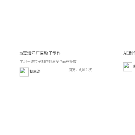
m豆海洋广告粒子制作
AE
学习三维粒子制作翻滚变色m豆特效
浏览：6,012 次
胡思浩