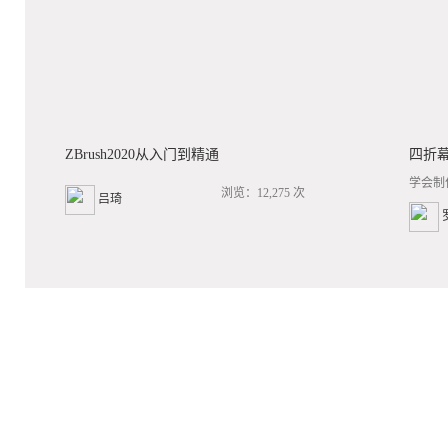
ZBrush2020从入门到精通
四折
学会制
浏览：12,275 次
吕琦