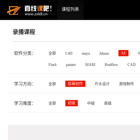
课程列表
录播课程
软件分类：
AE
全部
C4D
maya
3dmax
N
Flash
painter
MARI
Realflow
CAD
学习方向：
绘画创作
全部
片头设计
游戏制作
学习难度：
初级
全部
中级
高级