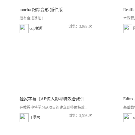
mocha 跟踪变形 插件版
Real
须有合成基础！
本教程
浏览：3,083 次
ccly老师
独家字幕《AE惊人影视特效合成训练视频教程》
Ediu
在教程中将学习从项目的建立到整体特效...
基础教
浏览：5,508 次
于勇强