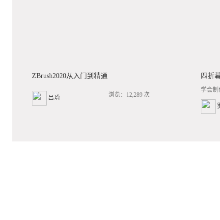
ZBrush2020从入门到精通
四折
学会制
浏览：12,289 次
吕琦