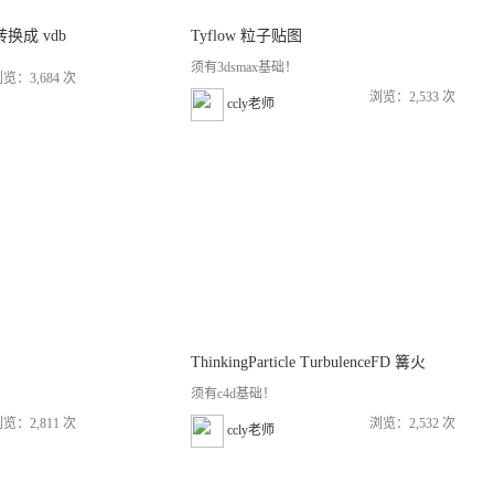
件转换成 vdb
Tyflow 粒子贴图
须有3dsmax基础！
览：3,684 次
浏览：2,533 次
ccly老师
ThinkingParticle TurbulenceFD 篝火
须有c4d基础！
览：2,811 次
浏览：2,532 次
ccly老师