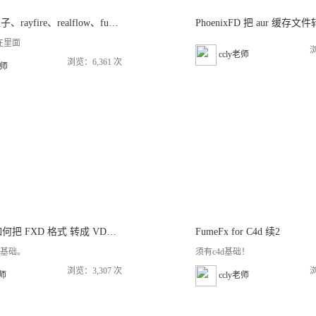
3dmaxPF粒子、rayfire、realflow、fumefx特效全教程
PhoenixFD 把 aur 缓存文
在里面
浏
ccly老师
浏览：6,361 次
师
Fumefx : 如何把 FXD 格式 转成 VDB 格式
FumeFx for C4d 续2
x 基础。
须有c4d基础！
浏览：3,307 次
浏
老师
ccly老师