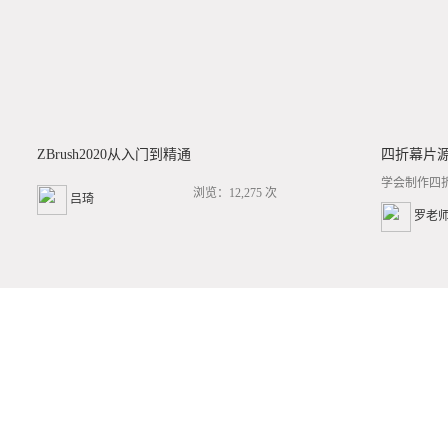
ZBrush2020从入门到精通
四折幕片
学会制作四
浏览：12,275 次
吕琦
罗老