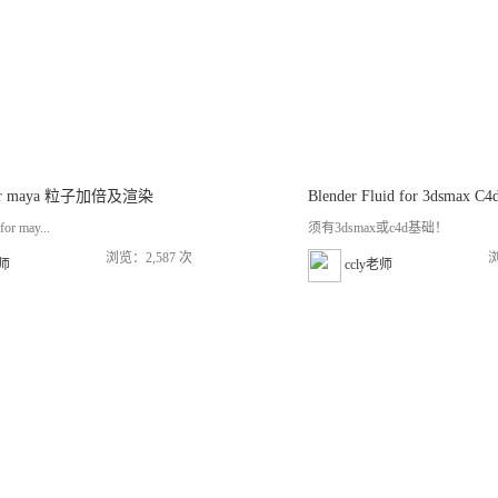
 for maya 粒子加倍及渲染
Blender Fluid for 3dsmax 
or may...
须有3dsmax或c4d基础！
浏览：2,587 次
浏
老师
ccly老师