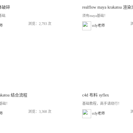
液体破碎
realflow maya krakatoa
基础.
须有maya基础！
浏览：2,793 次
浏
老师
ccly老师
krakatoa 结合流程
c4d 布料 syflex
ow基础！
基础教程，高手请绕行！
浏览：3,368 次
浏
老师
ccly老师