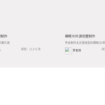
源制作
裸眼3D片源完整制作
折幕片源
学会制作太古里类型的裸眼3D项目
浏览：12,113 次
浏
师
罗老师