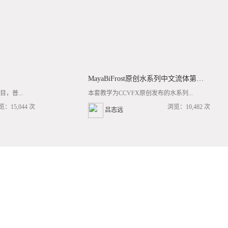
MayaBiFrost原创水系列中文流体第三套BF基础/高阶案例全流程教学
，普...
本套教学为CCVFX原创发布的水系列...
览：15,044 次
浏览：10,482 次
吕志远