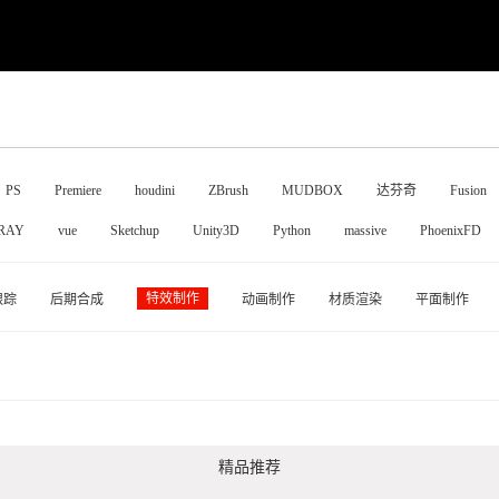
PS
Premiere
houdini
ZBrush
MUDBOX
达芬奇
Fusion
RAY
vue
Sketchup
Unity3D
Python
massive
PhoenixFD
特效制作
跟踪
后期合成
动画制作
材质渲染
平面制作
精品推荐