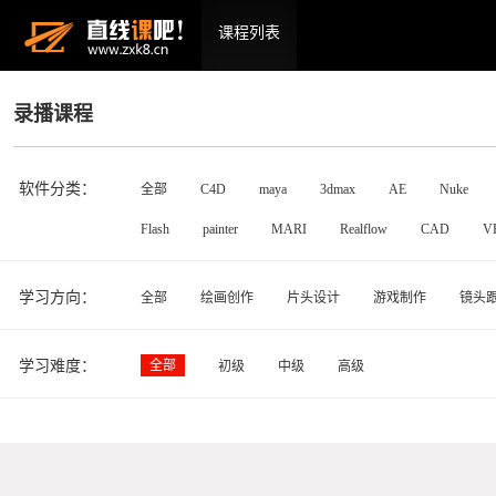
课程列表
录播课程
软件分类：
全部
C4D
maya
3dmax
AE
Nuke
Flash
painter
MARI
Realflow
CAD
V
学习方向：
全部
绘画创作
片头设计
游戏制作
镜头
学习难度：
全部
初级
中级
高级