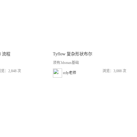
C4d 流程
Tyflow 复杂形状布尔
须有3dsmax基础
览：2,848 次
浏览：3,088 次
ccly老师