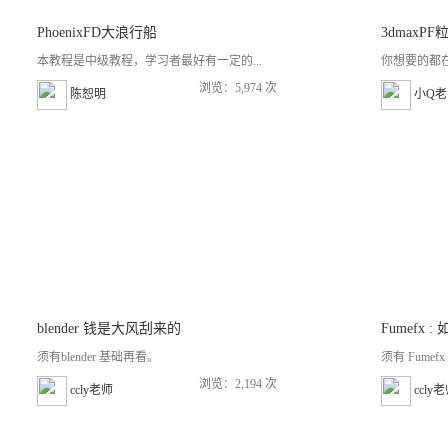
PhoenixFD大浪行船
本教程是中级教程，学习者最好有一定的...
你想要的都
浏览：5,974 次
陈恕明
小Q老
blender 钱是大风刮来的
须有blender 基础再看。
须有 Fumef
浏览：2,194 次
ccly老师
ccly