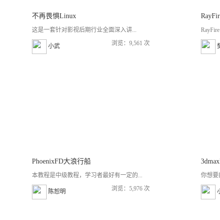
不再畏惧Linux
RayF
这是一套针对影视后期行业全面深入讲...
RayF
浏览：9,561 次
小武
PhoenixFD大浪行船
本教程是中级教程，学习者最好有一定的...
你想要
浏览：5,976 次
陈恕明