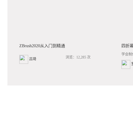
ZBrush2020从入门到精通
四折
学会制
浏览：12,285 次
吕琦