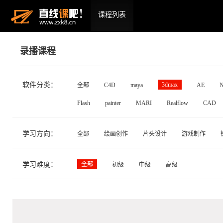
课程列表
录播课程
软件分类：
3dmax
全部
C4D
maya
AE
N
Flash
painter
MARI
Realflow
CAD
学习方向：
全部
绘画创作
片头设计
游戏制作
学习难度：
全部
初级
中级
高级