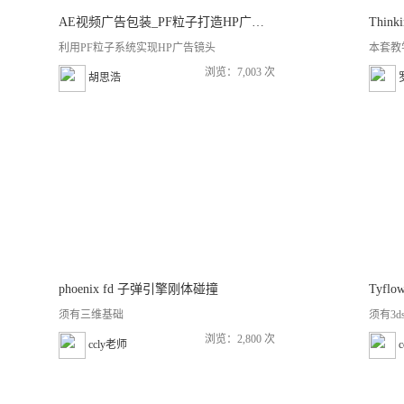
AE视频广告包装_PF粒子打造HP广告效果制作
Think
利用PF粒子系统实现HP广告镜头
本套教
浏览：7,003 次
胡思浩
phoenix fd 子弹引擎刚体碰撞
Tyfl
须有三维基础
须有3d
浏览：2,800 次
ccly老师