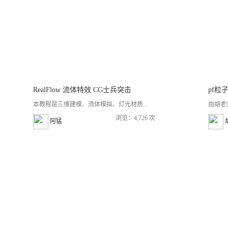
RealFlow 流体特效 CG士兵突击
pf粒
本教程是三维建模、流体模拟、灯光材质...
由胡老
浏览：4,726 次
阿猛