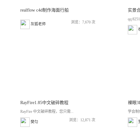
realflow c4d制作海面行船
qq:82
浏览：7,670 次
灰狐老师
RayFire1.85中文破碎教程
裸眼3
RayFire 中文破碎教程，您只需...
学会制
浏览：12,871 次
樊匀