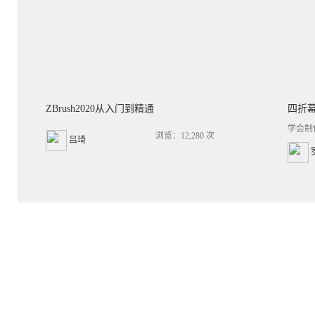
ZBrush2020从入门到精通
四折
学会制
浏览：12,280 次
吕琦