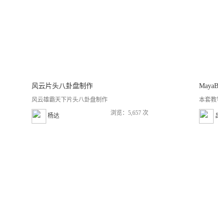
风云片头八卦盘制作
风云雄霸天下片头八卦盘制作
本套教
浏览：5,657 次
杨达