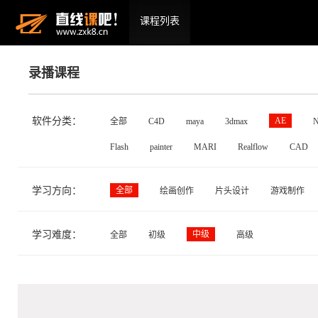
课程列表
录播课程
软件分类：
AE
全部
C4D
maya
3dmax
N
Flash
painter
MARI
Realflow
CAD
学习方向：
全部
绘画创作
片头设计
游戏制作
学习难度：
中级
全部
初级
高级