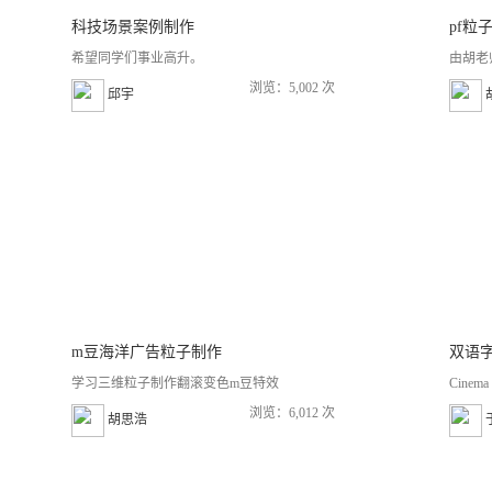
科技场景案例制作
pf粒
希望同学们事业高升。
由胡老
浏览：5,002 次
邱宇
m豆海洋广告粒子制作
学习三维粒子制作翻滚变色m豆特效
Cine
浏览：6,012 次
胡思浩